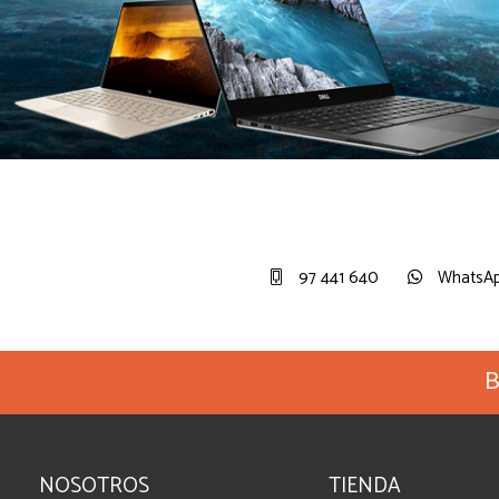
97 441 640
WhatsA
B
NOSOTROS
TIENDA