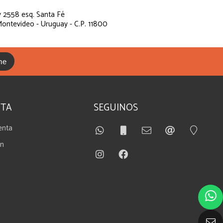
 2558 esq. Santa Fé
ontevideo - Uruguay - C.P. 11800
me
NTA
SEGUINOS
enta
ín