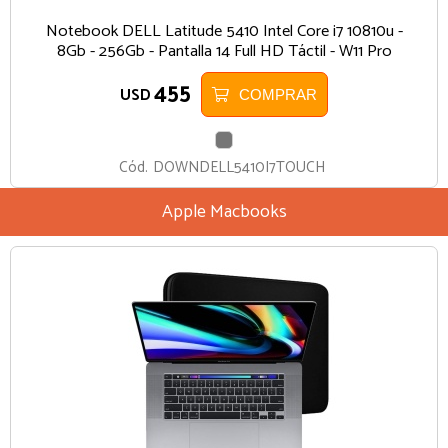
Notebook DELL Latitude 5410 Intel Core i7 10810u -
8Gb - 256Gb - Pantalla 14 Full HD Táctil - W11 Pro
455
USD
COMPRAR
GRIS
Cód.
DOWNDELL5410I7TOUCH
Apple Macbooks