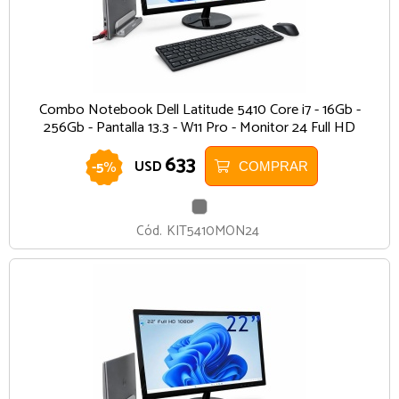
Combo Notebook Dell Latitude 5410 Core i7 - 16Gb -
256Gb - Pantalla 13.3 - W11 Pro - Monitor 24 Full HD
633
-
5
%
USD
COMPRAR
GRIS
Cód.
KIT5410MON24