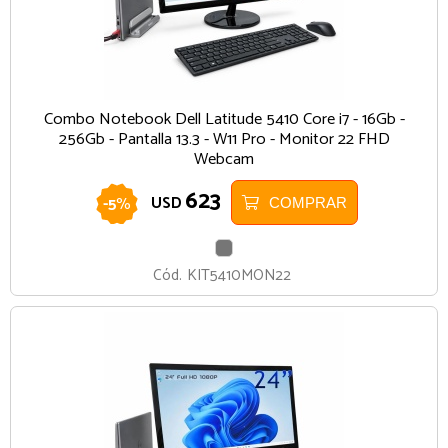
Combo Notebook Dell Latitude 5410 Core i7 - 16Gb -
256Gb - Pantalla 13.3 - W11 Pro - Monitor 22 FHD
Webcam
623
-
5
%
USD
COMPRAR
GRIS
Cód.
KIT5410MON22