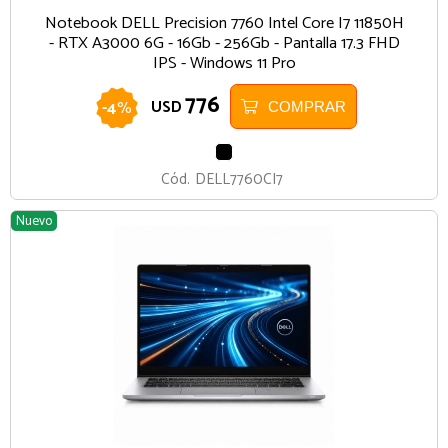
Notebook DELL Precision 7760 Intel Core I7 11850H
- RTX A3000 6G - 16Gb - 256Gb - Pantalla 17.3 FHD
IPS - Windows 11 Pro
776
-
4
%
USD
COMPRAR
NEGRO
Cód.
DELL7760CI7
Nuevo