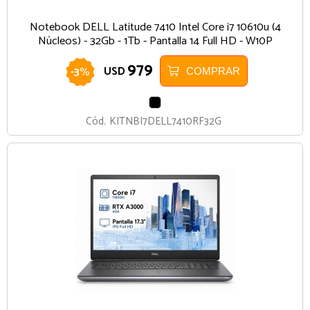
Notebook DELL Latitude 7410 Intel Core i7 10610u (4
Núcleos) - 32Gb - 1Tb - Pantalla 14 Full HD - W10P
979
-
3
%
USD
COMPRAR
NEGRO
Cód.
KITNBI7DELL7410RF32G