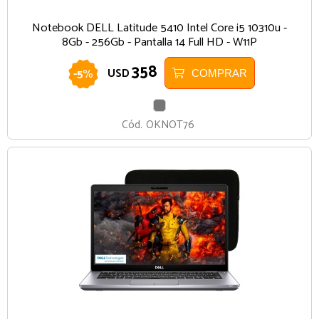
Notebook DELL Latitude 5410 Intel Core i5 10310u -
8Gb - 256Gb - Pantalla 14 Full HD - W11P
358
-
5
%
USD
COMPRAR
GRIS
Cód.
OKNOT76