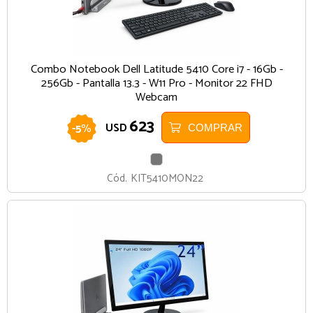
Combo Notebook Dell Latitude 5410 Core i7 - 16Gb -
256Gb - Pantalla 13.3 - W11 Pro - Monitor 22 FHD
Webcam
623
-
5
%
USD
COMPRAR
GRIS
Cód.
KIT5410MON22