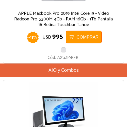
APPLE Macbook Pro 2019 Intel Core i9 - Video
Radeon Pro 5300M 4Gb - RAM 16Gb - 1Tb Pantalla
16 Retina Touchbar Tahoe
995
-
11
%
USD
COMPRAR
PLATA
Cód.
A2141I9RFR
AIO y Combos