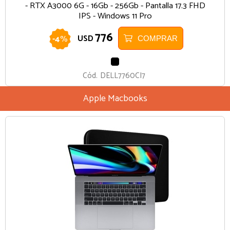
- RTX A3000 6G - 16Gb - 256Gb - Pantalla 17.3 FHD
IPS - Windows 11 Pro
776
-
4
%
USD
COMPRAR
NEGRO
Cód.
DELL7760CI7
Apple Macbooks