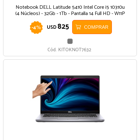
Notebook DELL Latitude 5410 Intel Core i5 10310u
(4 Núcleos) - 32Gb - 1Tb - Pantalla 14 Full HD - W11P
825
-
4
%
USD
COMPRAR
GRIS
Cód.
KITOKNOT7632