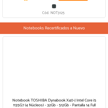
GRIS
OSCURO
Cód.
NOT3125
Notebooks Recertificados a Nuevo
Notebook TOSHIBA Dynabook X40-J Intel Core i5
1135G7 (4 Núcleos) - 32Gb - 512Gb - Pantalla 14 Full