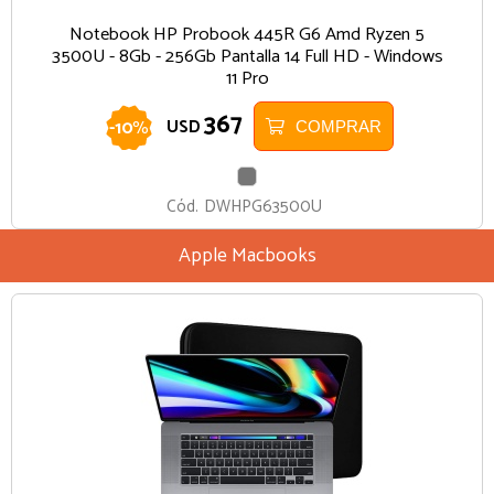
Notebook HP Probook 445R G6 Amd Ryzen 5
3500U - 8Gb - 256Gb Pantalla 14 Full HD - Windows
11 Pro
367
-
10
%
USD
COMPRAR
GRIS
Cód.
DWHPG63500U
Apple Macbooks