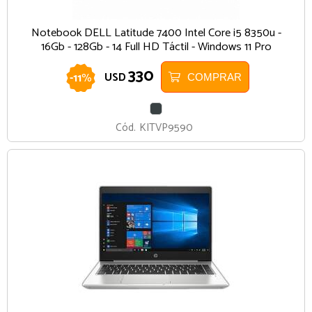
Notebook DELL Latitude 7400 Intel Core i5 8350u -
16Gb - 128Gb - 14 Full HD Táctil - Windows 11 Pro
330
-
11
%
USD
COMPRAR
GRIS
OSCURO
Cód.
KITVP9590