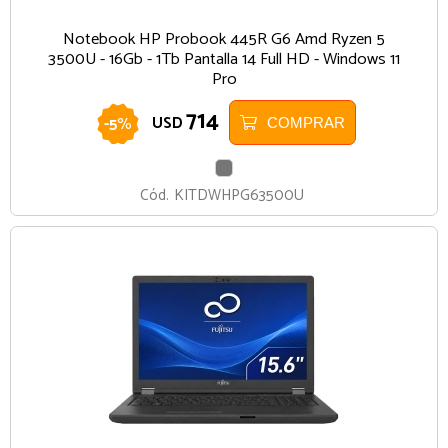
Notebook HP Probook 445R G6 Amd Ryzen 5
3500U - 16Gb - 1Tb Pantalla 14 Full HD - Windows 11
Pro
714
-
5
%
USD
COMPRAR
GRIS
Cód.
KITDWHPG63500U