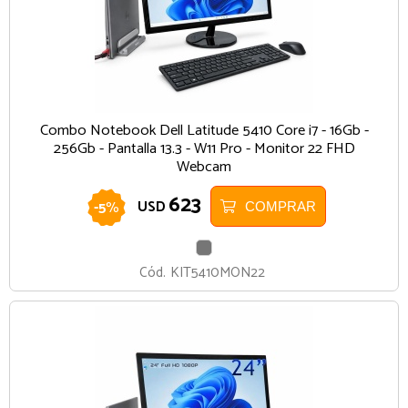
Combo Notebook Dell Latitude 5410 Core i7 - 16Gb -
256Gb - Pantalla 13.3 - W11 Pro - Monitor 22 FHD
Webcam
623
-
5
%
USD
COMPRAR
GRIS
Cód.
KIT5410MON22