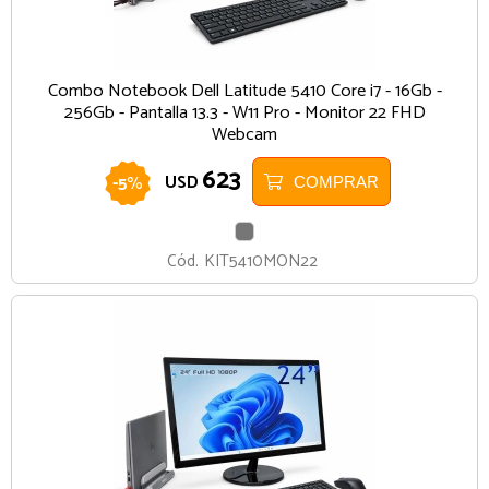
Combo Notebook Dell Latitude 5410 Core i7 - 16Gb -
256Gb - Pantalla 13.3 - W11 Pro - Monitor 22 FHD
Webcam
623
-
5
%
USD
COMPRAR
GRIS
Cód.
KIT5410MON22