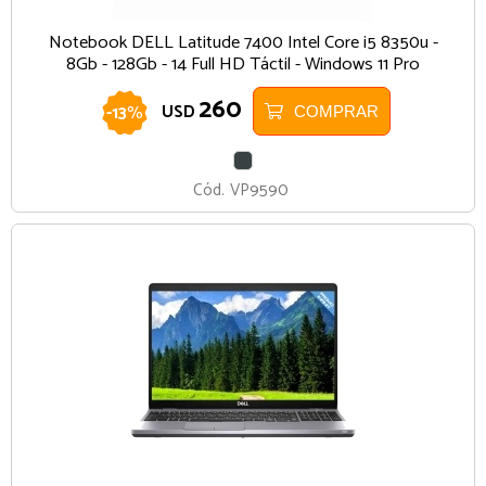
Notebook DELL Latitude 7400 Intel Core i5 8350u -
8Gb - 128Gb - 14 Full HD Táctil - Windows 11 Pro
260
-
13
%
USD
COMPRAR
GRIS
OSCURO
Cód.
VP9590