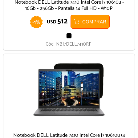
Notebook DELL Latitude 7410 Intel Core i7 10610u -
16Gb - 256Gb - Pantalla 14 Full HD - W10P
512
-
1
%
USD
COMPRAR
NEGRO
Cód.
NBI7DELL7410RF
Notebook DELL Latitude 7410 Intel Core i7 10610u (4